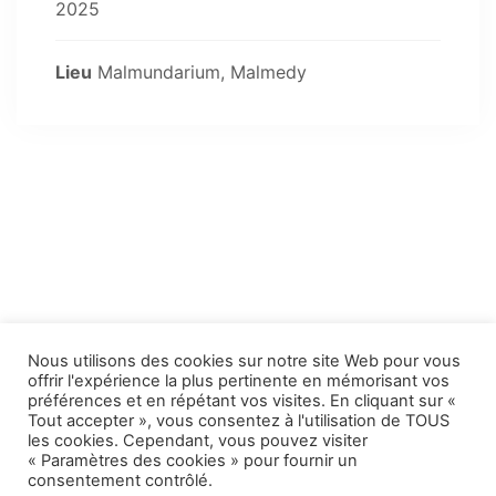
2025
Lieu
Malmundarium, Malmedy
Nous utilisons des cookies sur notre site Web pour vous
offrir l'expérience la plus pertinente en mémorisant vos
préférences et en répétant vos visites. En cliquant sur «
Politique de confidentialité
•
Cookies
Tout accepter », vous consentez à l'utilisation de TOUS
les cookies. Cependant, vous pouvez visiter
Copyright © Kiwanis Malmedy • Design by
Pigment Creative Agency
« Paramètres des cookies » pour fournir un
consentement contrôlé.